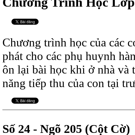
Chương Trình Học Lớp
Chương trình học của các c
phát cho các phụ huynh hà
ôn lại bài học khi ở nhà và
năng tiếp thu của con tại tr
*
Số 24 - Ngõ 205 (Cột Cờ)
*