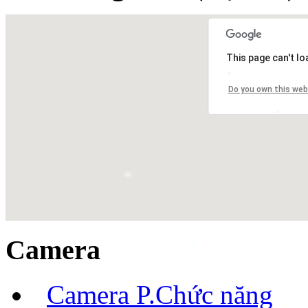
This page can't l
*
Do you own this web
*
*
Camera
*
Camera P.Chức năng