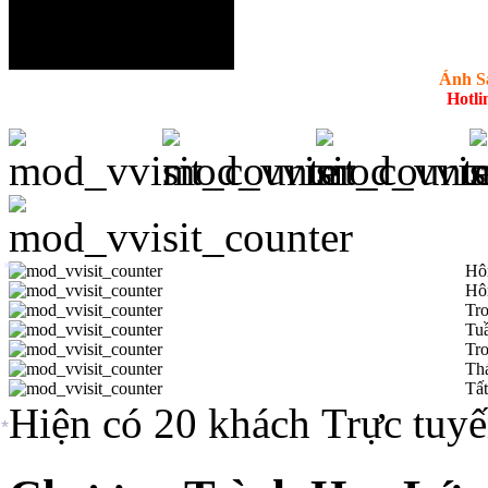
Thư viện Video
Thư viện Download
Ánh S
Hotli
Hô
*
Hô
Tro
Tuầ
Tro
Th
Tất
Hiện có 20 khách Trực tuy
*