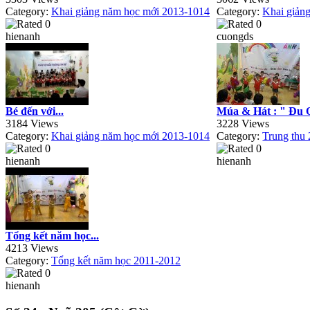
Category:
Khai giảng năm học mới 2013-1014
Category:
Khai giản
hienanh
cuongds
Bé đến với...
Múa & Hát : " Đu Q
3184 Views
3228 Views
Category:
Khai giảng năm học mới 2013-1014
Category:
Trung thu
hienanh
hienanh
Tổng kết năm học...
4213 Views
Category:
Tổng kết năm học 2011-2012
hienanh