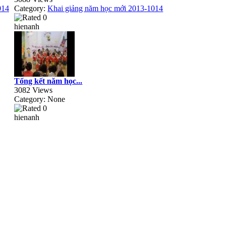
014
Category:
Khai giảng năm học mới 2013-1014
hienanh
Tổng kết năm học...
3082 Views
Category: None
hienanh