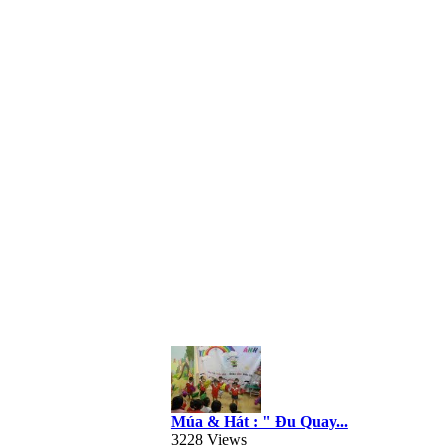
Múa & Hát : " Đu Quay...
3228 Views