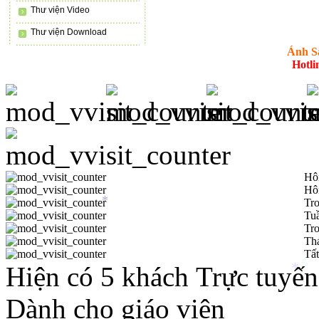
Thư viện Video
Thư viện Download
Ánh S
Hotli
Hô
Hô
Tro
*
Tuầ
Tro
Th
Tất
Hiện có 5 khách Trực tuyến
*
*
Dành cho giáo viên